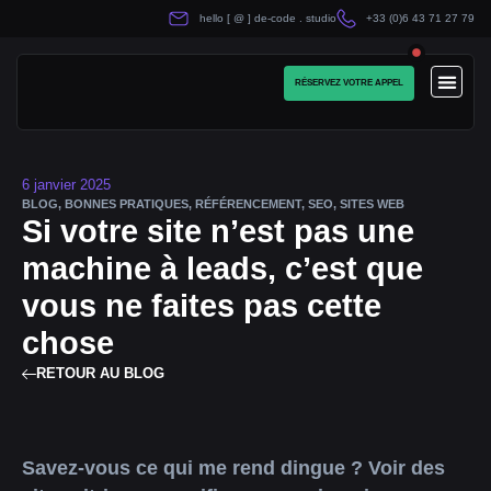
hello [ @ ] de-code . studio
+33 (0)6 43 71 27 79
RÉSERVEZ VOTRE APPEL
NOS SOLU
6 janvier 2025
BLOG
,
BONNES PRATIQUES
,
RÉFÉRENCEMENT
,
SEO
,
SITES WEB
Si votre site n’est pas une
machine à leads, c’est que
vous ne faites pas cette
chose
RETOUR AU BLOG
Savez-vous ce qui me rend dingue ? Voir des