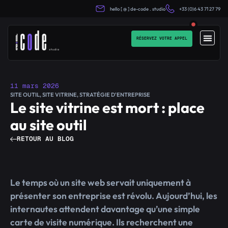
hello [ @ ] de-code . studio
+33 (0)6 43 71 27 79
RÉSERVEZ VOTRE APPEL
11 mars 2026
SITE OUTIL
,
SITE VITRINE
,
STRATÉGIE D'ENTREPRISE
Le site vitrine est mort : place
au site outil
RETOUR AU BLOG
Le temps où un site web servait uniquement à
présenter son entreprise est révolu. Aujourd’hui, les
internautes attendent davantage qu’une simple
carte de visite numérique. Ils recherchent une