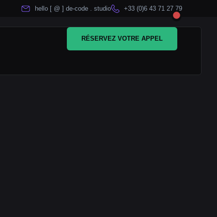
hello [ @ ] de-code . studio
+33 (0)6 43 71 27 79
RÉSERVEZ VOTRE APPEL