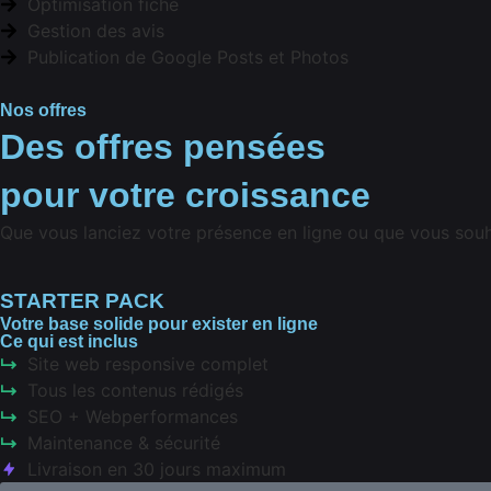
Optimisation fiche
Gestion des avis
Publication de Google Posts et Photos
Nos offres
Des offres pensées
pour
votre croissance
Que vous lanciez votre présence en ligne ou que vous souha
STARTER PACK
Votre base solide pour exister en ligne
Ce qui est inclus
Site web responsive complet
Tous les contenus rédigés
SEO + Webperformances
Maintenance & sécurité
Livraison en 30 jours maximum