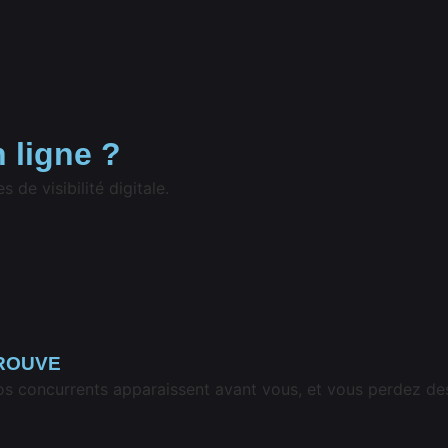
 ligne ?
e visibilité digitale.
TROUVE
 Vos concurrents apparaissent avant vous, et vous perdez des