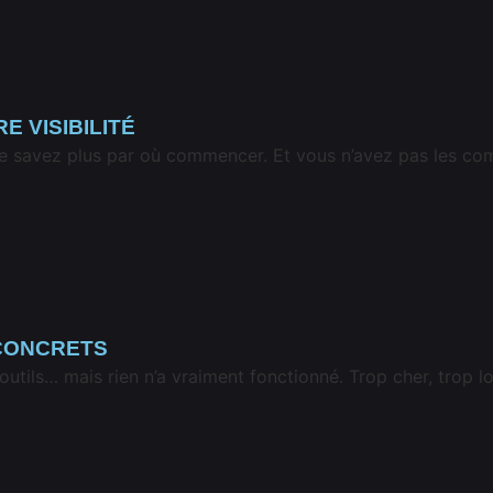
 VISIBILITÉ
ne savez plus par où commencer. Et vous n’avez pas les com
 CONCRETS
outils… mais rien n’a vraiment fonctionné. Trop cher, trop l