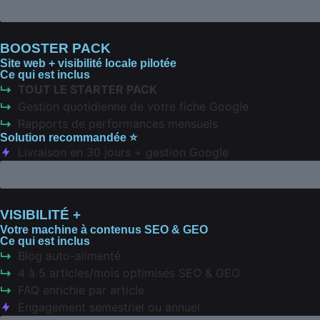
BOOSTER PACK
Site web + visibilité locale pilotée
Ce qui est inclus
TOUT LE STARTER PACK
Gestion quotidienne de votre fiche Google
Rapports de performances mensuels
Solution recommandée ⭐️
Livraison en 30 jours + gestion Google
VISIBILITÉ +
Votre machine à contenus SEO & GEO
Ce qui est inclus
Blog auto-alimenté
4 à 5 articles/mois optimisés SEO & GEO
FAQ enrichie par article
Engagement semestriel ou annuel