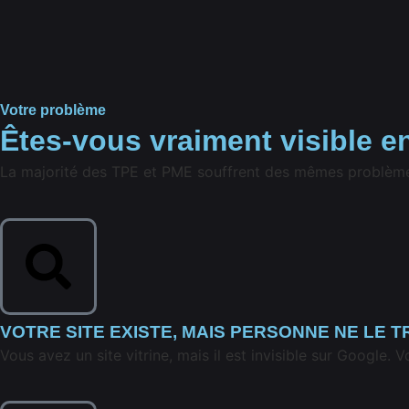
Votre problème
Êtes-vous
vraiment visible
en
La majorité des TPE et PME souffrent des mêmes problèmes d
VOTRE SITE EXISTE, MAIS PERSONNE NE LE 
Vous avez un site vitrine, mais il est invisible sur Google.